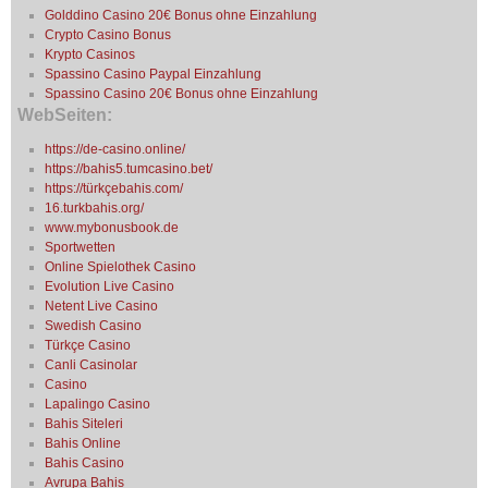
Golddino Casino 20€ Bonus ohne Einzahlung
Crypto Casino Bonus
Krypto Casinos
Spassino Casino Paypal Einzahlung
Spassino Casino 20€ Bonus ohne Einzahlung
WebSeiten:
https://de-casino.online/
https://bahis5.tumcasino.bet/
https://türkçebahis.com/
16.turkbahis.org/
www.mybonusbook.de
Sportwetten
Online Spielothek Casino
Evolution Live Casino
Netent Live Casino
Swedish Casino
Türkçe Casino
Canli Casinolar
Casino
Lapalingo Casino
Bahis Siteleri
Bahis Online
Bahis Casino
Avrupa Bahis