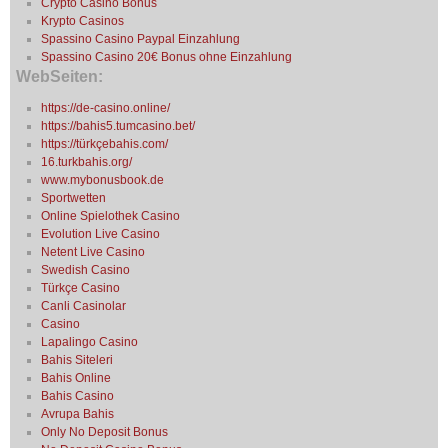
Crypto Casino Bonus
Krypto Casinos
Spassino Casino Paypal Einzahlung
Spassino Casino 20€ Bonus ohne Einzahlung
WebSeiten:
https://de-casino.online/
https://bahis5.tumcasino.bet/
https://türkçebahis.com/
16.turkbahis.org/
www.mybonusbook.de
Sportwetten
Online Spielothek Casino
Evolution Live Casino
Netent Live Casino
Swedish Casino
Türkçe Casino
Canli Casinolar
Casino
Lapalingo Casino
Bahis Siteleri
Bahis Online
Bahis Casino
Avrupa Bahis
Only No Deposit Bonus