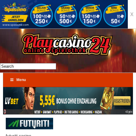
X
Menu
futuriti casino