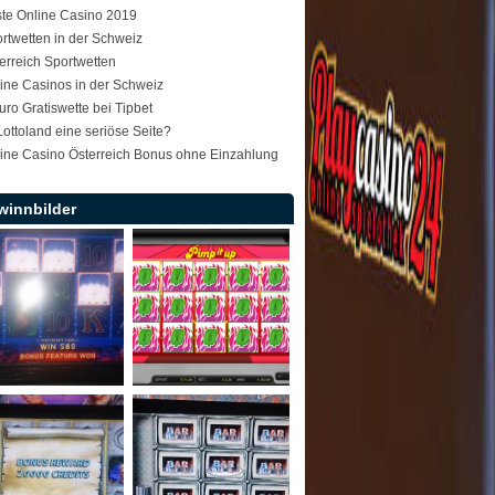
te Online Casino 2019
rtwetten in der Schweiz
erreich Sportwetten
ine Casinos in der Schweiz
uro Gratiswette bei Tipbet
 Lottoland eine seriöse Seite?
ine Casino Österreich Bonus ohne Einzahlung
winnbilder