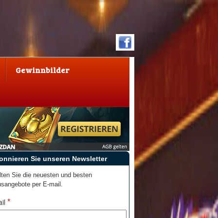
Gewinnbilder
onnieren Sie unseren Newsletter
lten Sie die neuesten und besten
sangebote per E-mail.