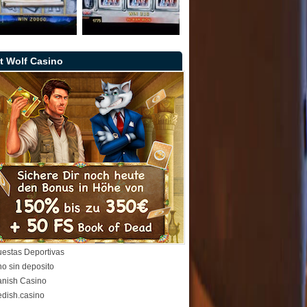
t Wolf Casino
estas Deportivas
o sin deposito
nish Casino
dish.casino