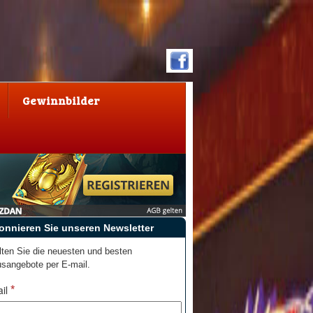
Gewinnbilder
onnieren Sie unseren Newsletter
lten Sie die neuesten und besten
sangebote per E-mail.