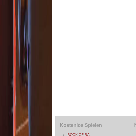
Kostenlos Spielen
BOOK OF RA