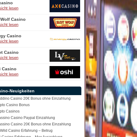
casino
icht lesen
 Wolf Casino
icht lesen
rgy Casino
icht lesen
et Casino
icht lesen
i Casino
icht lesen
sino-Neuigkeiten
ddino Casino 20€ Bonus ohne Einzahlung
pto Casino Bonus
pto Casinos
ssino Casino Paypal Einzahlung
ssino Casino 20€ Bonus ohne Einzahlung
Wild Casino Erfahrung – Betrug