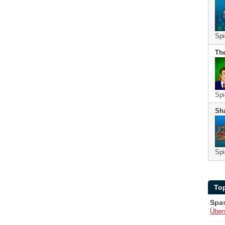
Spi
Th
Spi
Sh
Spi
Top
Spa
Übers