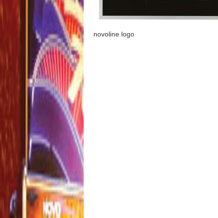
novoline logo