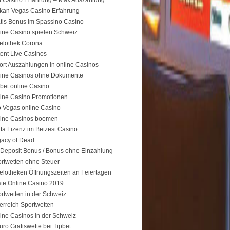
 Casino Erfahrung – Max Auszahlung
kan Vegas Casino Erfahrung
tis Bonus im Spassino Casino
ine Casino spielen Schweiz
elothek Corona
ent Live Casinos
ort Auszahlungen in online Casinos
ine Casinos ohne Dokumente
bet online Casino
ine Casino Promotionen
 Vegas online Casino
ine Casinos boomen
ta Lizenz im Betzest Casino
acy of Dead
Deposit Bonus / Bonus ohne Einzahlung
rtwetten ohne Steuer
elotheken Öffnungszeiten an Feiertagen
te Online Casino 2019
rtwetten in der Schweiz
erreich Sportwetten
ine Casinos in der Schweiz
uro Gratiswette bei Tipbet