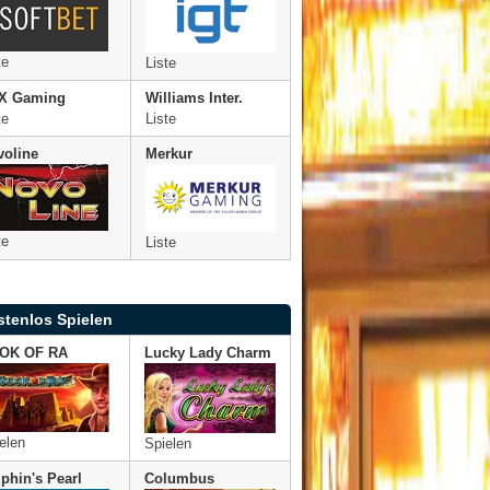
te
Liste
X Gaming
Williams Inter.
te
Liste
voline
Merkur
te
Liste
stenlos Spielen
OK OF RA
Lucky Lady Charm
elen
Spielen
phin's Pearl
Columbus