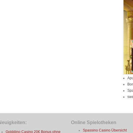
Apu
Bon
Spa
swe
Neuigkeiten:
Online Spielotheken
Spassino Casino Übersicht
Golddino Casino 20€ Bonus ohne