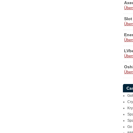
Axe
Übers
Slot
Übers
Ene
Übers
LVb
Übers
Osh
Übers
Ca
Gol
Cry
Kry
Spa
Spa
Go 