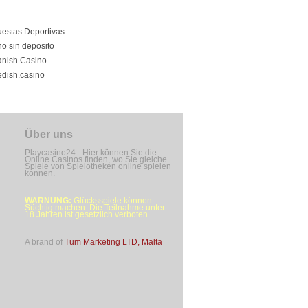
estas Deportivas
o sin deposito
nish Casino
dish.casino
Über uns
Playcasino24 - Hier können Sie die
Online Casinos finden, wo Sie gleiche
Spiele von Spielotheken online spielen
können.
WARNUNG:
Glücksspiele können
Süchtig machen. Die Teilnahme unter
18 Jahren ist gesetzlich verboten.
A brand of
Tum Marketing LTD, Malta