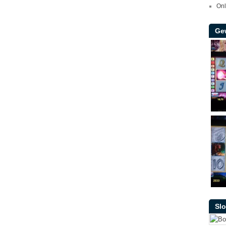
Onl
Ge
Slo