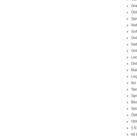
Gra
Onl
Spi
Net
Sof
Onl
Net
Onl
Leo
Onl
Mal
Leg
No 
Spo
Spi
Bes
Spo
Öst
Onl
5 E
Ist