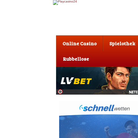
Online Casino
Spielothek
Rubbellose