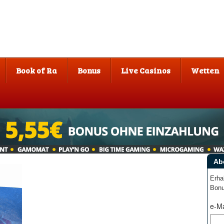
Book of Ra
Bonus
Live Casinos
Wetten
Ab
Erha
Bonu