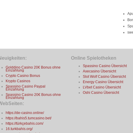
Apu
Bon
Spa
swe
Neuigkeiten:
Online Spielotheken
Spassino Casino Übersicht
Golddino Casino 20€ Bonus ohne
Einzahlung
Axecasino Übersicht
Crypto Casino Bonus
Slot Wolf Casino Übersicht
Krypto Casinos
Energy Casino Übersicht
Spassino Casino Paypal
LVbet Casino Übersicht
Einzahlung
Oshi Casino Übersicht
Spassino Casino 20€ Bonus ohne
Einzahlung
WebSeiten:
https://de-casino.online/
https://bahis5.tumcasino.bet/
https://türkçebahis.com/
16.turkbahis.org/