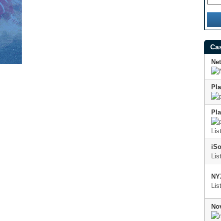
Ca
Net
Pla
Pl
Lis
iSo
Lis
NY
Lis
No