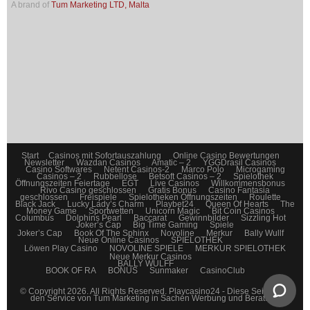
A brand of
Tum Marketing LTD, Malta
Start
Casinos mit Sofortauszahlung
Online Casino Bewertungen
Newsletter
Wazdan Casinos
Amatic – 2
YGGDrasil Casinos
Casino Softwares
Netent Casinos-2
Marco Polo
Microgaming
Casinos – 2
Rubbellose
Betsoft Casinos – 2
Spielothek
Öffnungszeiten Feiertage
EGT
Live Casinos
Willkommensbonus
Rivo Casino geschlossen
Gratis Bonus
Casino Fantasia
geschlossen
Freispiele
Spielotheken Öffnungszeiten
Roulette
Black Jack
Lucky Lady’s Charm
Playbet24
Queen Of Hearts
The
Money Game
Sportwetten
Unicorn Magic
Bit Coin Casinos
Columbus
Dolphins Pearl
Baccarat
Gewinnbilder
Sizzling Hot
Joker’s Cap
Big Time Gaming
Spiele
Joker’s Cap
Book Of The Sphinx
Novoline
Merkur
Bally Wullf
Neue Online Casinos
SPIELOTHEK
Löwen Play Casino
NOVOLINE SPIELE
MERKUR SPIELOTHEK
Neue Merkur Casinos
BALLY WULFF
BOOK OF RA
BONUS
Sunmaker
CasinoClub
© Copyright 2026. All Rights Reserved.
Playcasino24
- Diese Seite nutzt
den Service von
Tum Marketing
in Sachen Werbung und Beratung