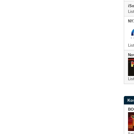
iSo
Lis
NY
Lis
No
Lis
Ko
BO
Spi