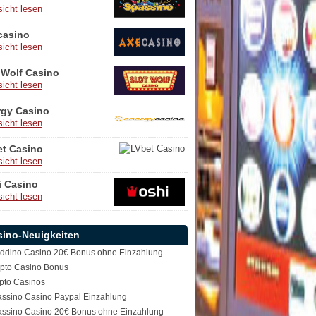
icht lesen
casino
icht lesen
 Wolf Casino
icht lesen
rgy Casino
icht lesen
et Casino
icht lesen
i Casino
icht lesen
sino-Neuigkeiten
ddino Casino 20€ Bonus ohne Einzahlung
pto Casino Bonus
pto Casinos
ssino Casino Paypal Einzahlung
ssino Casino 20€ Bonus ohne Einzahlung