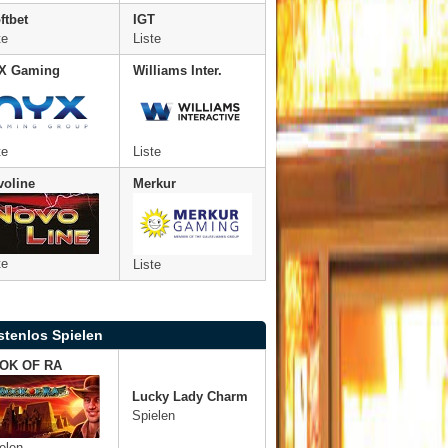
ftbet
IGT
te
Liste
X Gaming
Williams Inter.
te
Liste
voline
Merkur
te
Liste
stenlos Spielen
OK OF RA
Lucky Lady Charm
Spielen
elen