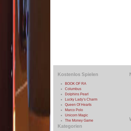
Kostenlos Spielen
BOOK OF RA
Columbus
Dolphins Pearl
Lucky Lady’s Charm
Queen Of Hearts
Marco Polo
Unicorn Magic
The Money Game
Kategorien