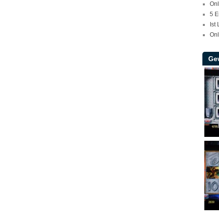
Onl
5 E
Ist
Onl
Ge