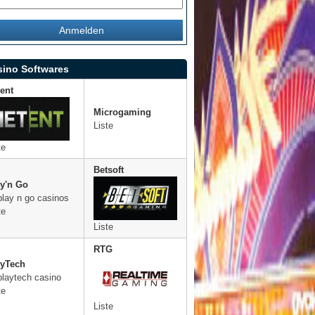
sino Softwares
ent
Microgaming
Liste
te
Betsoft
y'n Go
te
Liste
RTG
ayTech
te
Liste