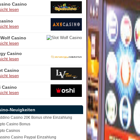
ssino Casino
icht lesen
casino
icht lesen
 Wolf Casino
icht lesen
rgy Casino
icht lesen
et Casino
icht lesen
i Casino
icht lesen
sino-Neuigkeiten
ddino Casino 20€ Bonus ohne Einzahlung
pto Casino Bonus
pto Casinos
ssino Casino Paypal Einzahlung