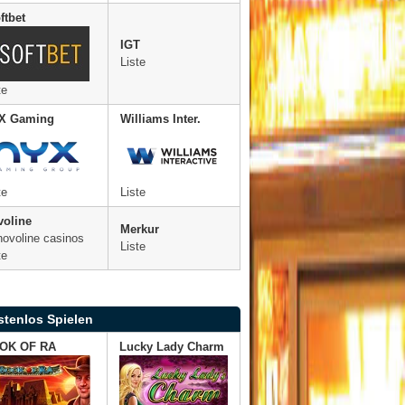
ftbet
IGT
Liste
te
X Gaming
Williams Inter.
te
Liste
voline
Merkur
Liste
te
stenlos Spielen
OK OF RA
Lucky Lady Charm