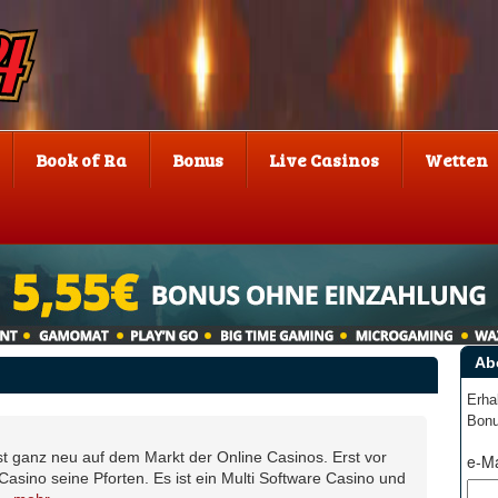
Book of Ra
Bonus
Live Casinos
Wetten
Ab
Erha
Bonu
t ganz neu auf dem Markt der Online Casinos. Erst vor
Casino seine Pforten. Es ist ein Multi Software Casino und