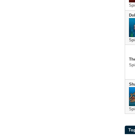
Spi
Dol
Spi
Th
Spi
Sh
Spi
Top