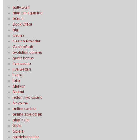
bally wulff
blue print gaming
bonus
Book Of Ra
btg
casino
Casino Provider
CasinoClub
evolution gaming
gratis bonus
live casino
live wetten
lizenz
lotto
Merkur
Netent
netent live casino
Novoline
online casino
online spielothek
play`n go
Slots
Spiele
spielehersteller