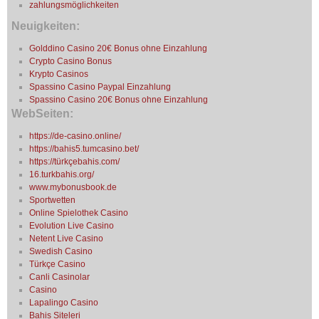
zahlungsmöglichkeiten
Neuigkeiten:
Golddino Casino 20€ Bonus ohne Einzahlung
Crypto Casino Bonus
Krypto Casinos
Spassino Casino Paypal Einzahlung
Spassino Casino 20€ Bonus ohne Einzahlung
WebSeiten:
https://de-casino.online/
https://bahis5.tumcasino.bet/
https://türkçebahis.com/
16.turkbahis.org/
www.mybonusbook.de
Sportwetten
Online Spielothek Casino
Evolution Live Casino
Netent Live Casino
Swedish Casino
Türkçe Casino
Canli Casinolar
Casino
Lapalingo Casino
Bahis Siteleri