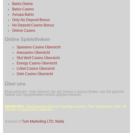
Bahis Online
Bahis Casino
Avrupa Bahis
Only No Deposit Bonus
No Deposit Casino Bonus
Online Casino
Online Spielotheken
Spassino Casino Übersicht
Axecasino Übersicht
Slot Wolf Casino Übersicht
Energy Casino Übersicht
LVbet Casino Übersicht
Oshi Casino Übersicht
Über uns
Playcasino24 - Hier können Sie die Online Casinos finden, wo Sie gleiche
Spiele von Spielotheken online spielen können.
WARNUNG:
Glücksspiele können Süchtig machen. Die Teilnahme unter 18
Jahren ist gesetzlich verboten.
A brand of
Tum Marketing LTD, Malta