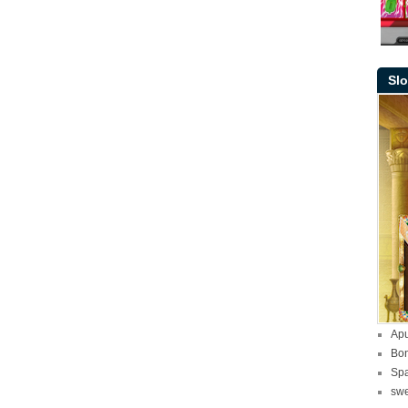
Slo
Apu
Bon
Spa
swe