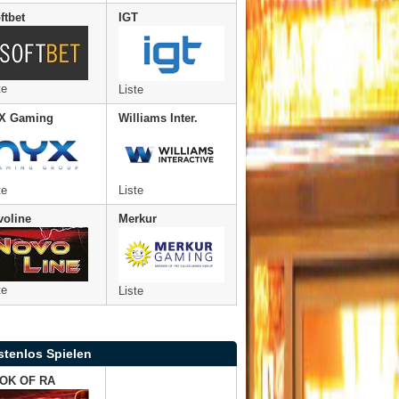
ftbet
IGT
te
Liste
X Gaming
Williams Inter.
te
Liste
voline
Merkur
te
Liste
stenlos Spielen
OK OF RA