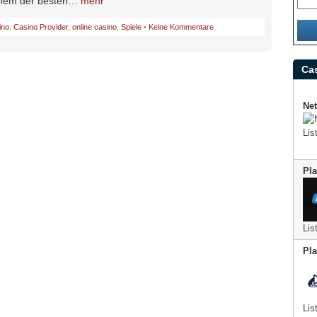
einem der besten…
mehr
ino
,
Casino Provider
,
online casino
,
Spiele
•
Keine Kommentare
Ca
Net
Lis
Pla
Lis
Pl
Lis