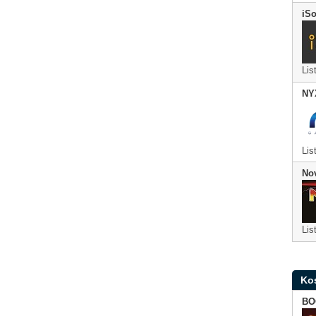
iSo
Lis
NY
Lis
No
Lis
Ko
BO