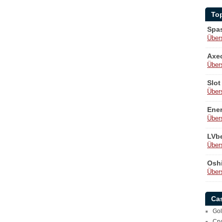
Top
Spa
Übers
Axe
Übers
Slot
Übers
Ene
Übers
LVb
Übers
Osh
Übers
Ca
Gol
Cry