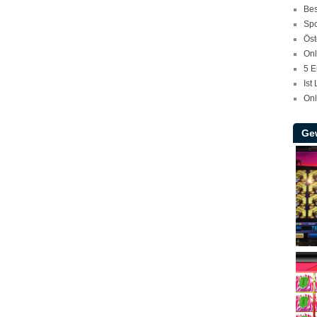
Bes
Spo
Öst
Onl
5 E
Ist
Onl
Ge