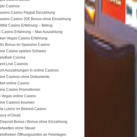
pto Casinos
ssino Casino Paypal Einzahlung
ssino Casino 20€ Bonus ohne Einzahlung
Wild Casino Erfahrung – Betrug
 Casino Erfahrung – Max Auszahlung
kan Vegas Casino Erfahrung
tis Bonus im Spassino Casino
ine Casino spielen Schweiz
elothek Corona
ent Live Casinos
ort Auszahlungen in online Casinos
ine Casinos ohne Dokumente
bet online Casino
ine Casino Promotionen
 Vegas online Casino
ine Casinos boomen
ta Lizenz im Betzest Casino
acy of Dead
Deposit Bonus / Bonus ohne Einzahlung
rtwetten ohne Steuer
elotheken Öffnungszeiten an Feiertagen