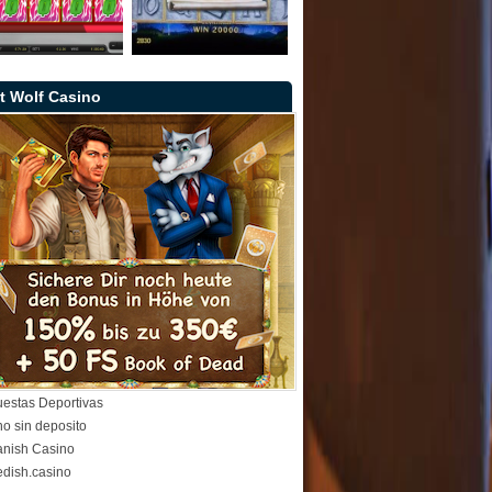
t Wolf Casino
estas Deportivas
o sin deposito
nish Casino
dish.casino