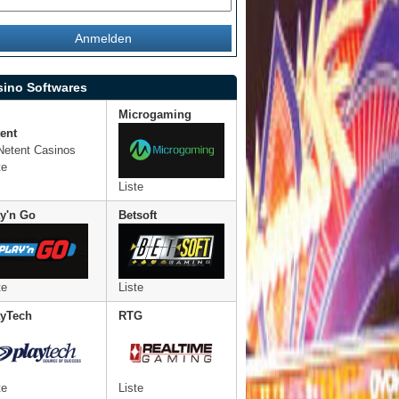
sino Softwares
Microgaming
ent
te
Liste
y'n Go
Betsoft
te
Liste
ayTech
RTG
te
Liste