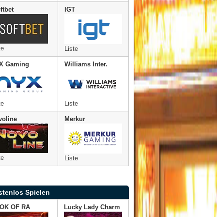
ftbet
IGT
te
Liste
X Gaming
Williams Inter.
te
Liste
voline
Merkur
te
Liste
stenlos Spielen
OK OF RA
Lucky Lady Charm