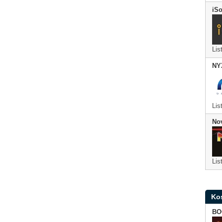
iSo
Lis
NY
Lis
No
Lis
Ko
BO