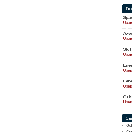
Top
Spa
Übers
Axe
Übers
Slot
Übers
Ene
Übers
LVb
Übers
Osh
Übers
Ca
Gol
Cry