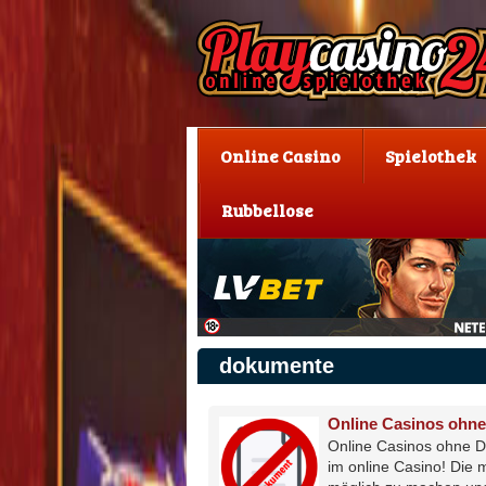
Online Casino
Spielothek
Rubbellose
dokumente
Online Casinos ohn
Online Casinos ohne Do
im online Casino! Die 