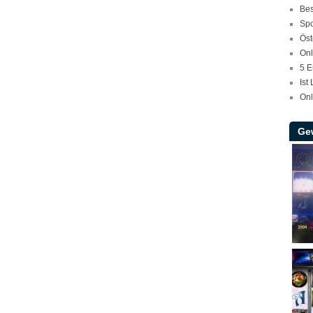
Bes
Spo
Öst
Onl
5 E
Ist
Onl
Ge