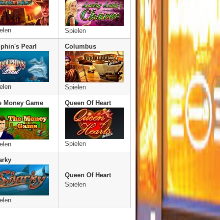
elen
Spielen
phin's Pearl
Columbus
elen
Spielen
e Money Game
Queen Of Heart
Spielen
elen
arky
Queen Of Heart
Spielen
elen