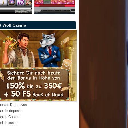
t Wolf Casino
estas Deportivas
o sin deposito
nish Casino
dish.casino