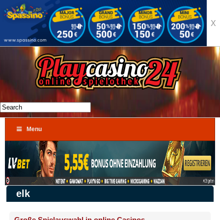
X
Menu
elk
Große Spielauswahl in online Casinos