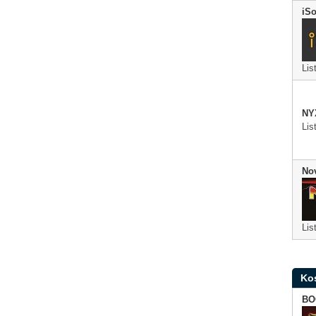
iSo
Lis
NY
Lis
No
Lis
Ko
BO