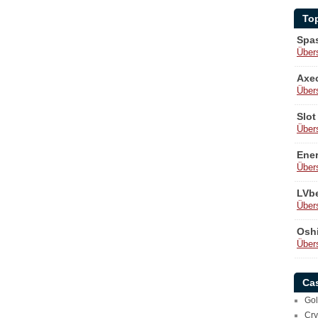
Top
Spa
Übers
Axe
Übers
Slot
Übers
Ene
Übers
LVb
Übers
Osh
Übers
Ca
Gol
Cry