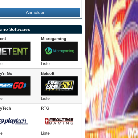
sino Softwares
ent
Microgaming
te
Liste
y'n Go
Betsoft
te
Liste
ayTech
RTG
te
Liste