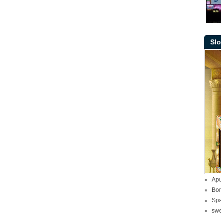
Slo
Apu
Bon
Spa
swe