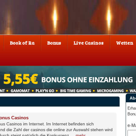
Book of Ra
Bonus
Live Casinos
Wetten
Ab
Erha
Bonu
onus Casinos
 Casinos im Internet. Im Internet befinden sich
Und die Zahl der casinos die online zur Auswahl stehen wird
rch steigt natürlich die Konkurrenz….
mehr