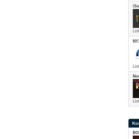
iSo
Lis
NY
Lis
No
Lis
Ko
BO