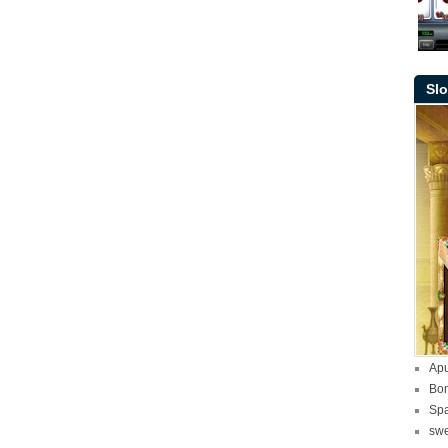
Slo
Apu
Bon
Spa
swe