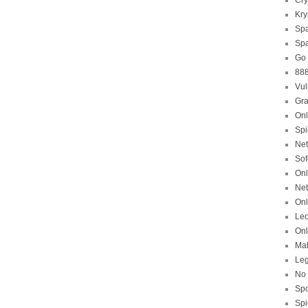
Cry
Kry
Spa
Spa
Go 
888
Vul
Gra
Onl
Spi
Net
Sof
Onl
Net
Onl
Leo
Onl
Mal
Leg
No 
Spo
Spi