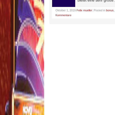
bietet eine sehr groß
Oktober 1, 2019
Felix mueller
: Posted in
bonus
Kommentare