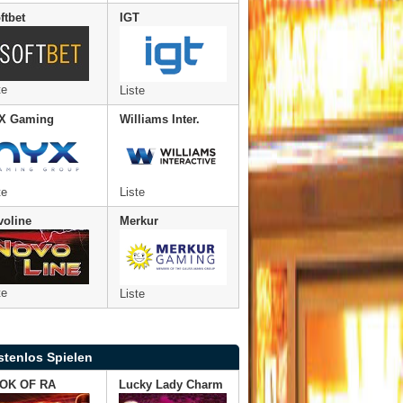
ftbet
IGT
te
Liste
X Gaming
Williams Inter.
te
Liste
voline
Merkur
te
Liste
stenlos Spielen
OK OF RA
Lucky Lady Charm