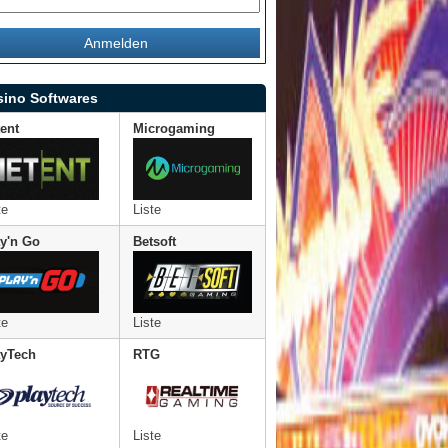
sino Softwares
ent
Microgaming
te
Liste
y'n Go
Betsoft
te
Liste
ayTech
RTG
te
Liste