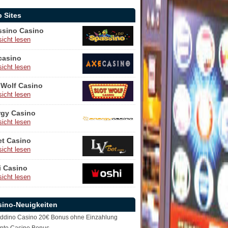
 Sites
ssino Casino
icht lesen
casino
icht lesen
 Wolf Casino
icht lesen
rgy Casino
icht lesen
et Casino
icht lesen
i Casino
icht lesen
sino-Neuigkeiten
ddino Casino 20€ Bonus ohne Einzahlung