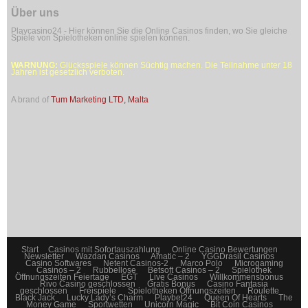
Über uns
Playcasino24 - Hier können Sie die Online Casinos finden, wo Sie gleiche
Spiele von Spielotheken online spielen können.
WARNUNG:
Glücksspiele können Süchtig machen. Die Teilnahme unter 18
Jahren ist gesetzlich verboten.
A brand of
Tum Marketing LTD, Malta
Start
Casinos mit Sofortauszahlung
Online Casino Bewertungen
Newsletter
Wazdan Casinos
Amatic – 2
YGGDrasil Casinos
Casino Softwares
Netent Casinos-2
Marco Polo
Microgaming
Casinos – 2
Rubbellose
Betsoft Casinos – 2
Spielothek
Öffnungszeiten Feiertage
EGT
Live Casinos
Willkommensbonus
Rivo Casino geschlossen
Gratis Bonus
Casino Fantasia
geschlossen
Freispiele
Spielotheken Öffnungszeiten
Roulette
Black Jack
Lucky Lady’s Charm
Playbet24
Queen Of Hearts
The
Money Game
Sportwetten
Unicorn Magic
Bit Coin Casinos