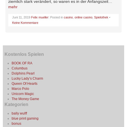
ziemlich stark verändert, so waren es in der Anfangszeit…
mehr
Juni 11, 2019
Felix mueller
: Posted in
casino
,
online casino
,
Spielothek
•
Keine Kommentare
Kostenlos Spielen
BOOK OF RA
Columbus
Dolphins Pearl
Lucky Lady’s Charm
Queen Of Hearts
Marco Polo
Unicorn Magic
The Money Game
Kategorien
bally wulff
blue print gaming
bonus