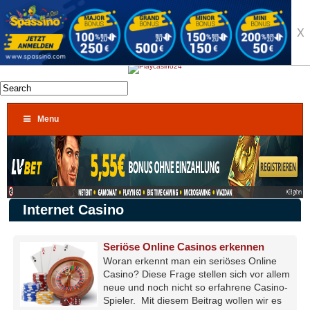
X
Menu
Internet Casino
Seriöse Online Casinos erkennen
Woran erkennt man ein seriöses Online
Casino? Diese Frage stellen sich vor allem
neue und noch nicht so erfahrene Casino-
Spieler. Mit diesem Beitrag wollen wir es