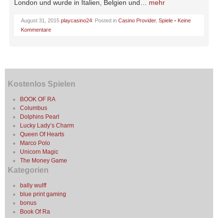
London und wurde in Italien, Belgien und…
mehr
August 31, 2015
playcasino24
: Posted in
Casino Provider
,
Spiele
•
Keine
Kommentare
Kostenlos Spielen
BOOK OF RA
Columbus
Dolphins Pearl
Lucky Lady’s Charm
Queen Of Hearts
Marco Polo
Unicorn Magic
The Money Game
Kategorien
bally wulff
blue print gaming
bonus
Book Of Ra