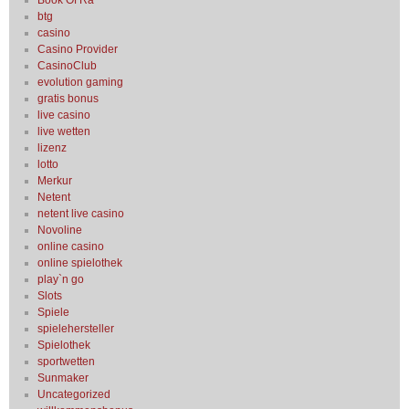
Book Of Ra
btg
casino
Casino Provider
CasinoClub
evolution gaming
gratis bonus
live casino
live wetten
lizenz
lotto
Merkur
Netent
netent live casino
Novoline
online casino
online spielothek
play`n go
Slots
Spiele
spielehersteller
Spielothek
sportwetten
Sunmaker
Uncategorized