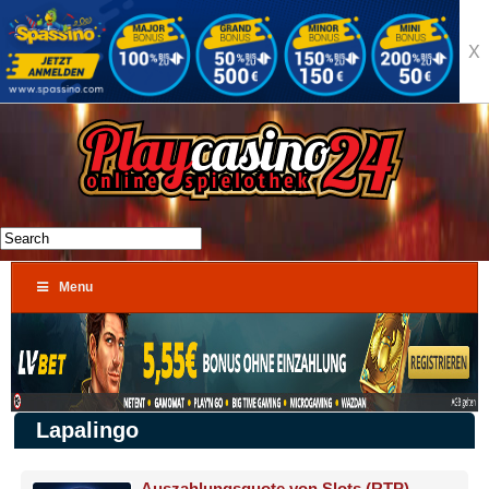
X
Menu
Lapalingo
Auszahlungsquote von Slots (RTP)