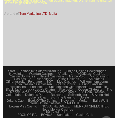
WARNUNG:
Glücksspiele können Süchtig machen. Die Teilnahme unter 18
Jahren ist gesetzlich verboten.
A brand of
Tum Marketing LTD, Malta
Start
Casinos mit Sofortauszahlung
Online Casino Bewertungen
Newsletter
Wazdan Casinos
Amatic – 2
YGGDrasil Casinos
Casino Softwares
Netent Casinos-2
Marco Polo
Microgaming
Casinos – 2
Rubbellose
Betsoft Casinos – 2
Spielothek
Öffnungszeiten Feiertage
EGT
Live Casinos
Willkommensbonus
Rivo Casino geschlossen
Gratis Bonus
Casino Fantasia
geschlossen
Freispiele
Spielotheken Öffnungszeiten
Roulette
Black Jack
Lucky Lady’s Charm
Playbet24
Queen Of Hearts
The
Money Game
Sportwetten
Unicorn Magic
Bit Coin Casinos
Columbus
Dolphins Pearl
Baccarat
Gewinnbilder
Sizzling Hot
Joker’s Cap
Big Time Gaming
Spiele
Joker’s Cap
Book Of The Sphinx
Novoline
Merkur
Bally Wullf
Neue Online Casinos
SPIELOTHEK
Löwen Play Casino
NOVOLINE SPIELE
MERKUR SPIELOTHEK
Neue Merkur Casinos
BALLY WULFF
BOOK OF RA
BONUS
Sunmaker
CasinoClub