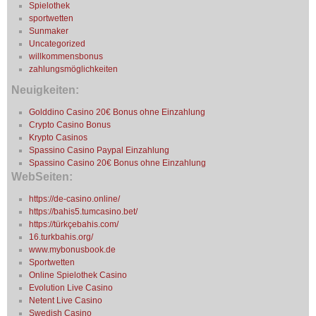
Spielothek
sportwetten
Sunmaker
Uncategorized
willkommensbonus
zahlungsmöglichkeiten
Neuigkeiten:
Golddino Casino 20€ Bonus ohne Einzahlung
Crypto Casino Bonus
Krypto Casinos
Spassino Casino Paypal Einzahlung
Spassino Casino 20€ Bonus ohne Einzahlung
WebSeiten:
https://de-casino.online/
https://bahis5.tumcasino.bet/
https://türkçebahis.com/
16.turkbahis.org/
www.mybonusbook.de
Sportwetten
Online Spielothek Casino
Evolution Live Casino
Netent Live Casino
Swedish Casino