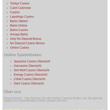
Türkçe Casino
Canli Casinolar
Casino
Lapalingo Casino
Bahis Siteleri
Bahis Online
Bahis Casino
Avrupa Bahis
Only No Deposit Bonus
No Deposit Casino Bonus
Online Casino
Online Spielotheken
Spassino Casino Übersicht
Axecasino Übersicht
Slot Wolf Casino Übersicht
Energy Casino Übersicht
LVbet Casino Übersicht
Oshi Casino Übersicht
Über uns
Playcasino24 - Hier können Sie die Online Casinos finden, wo Sie gleiche
Spiele von Spielotheken online spielen können.