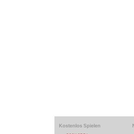
Kostenlos Spielen