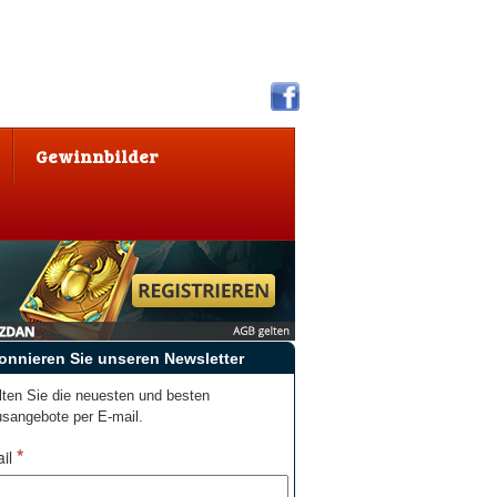
Gewinnbilder
onnieren Sie unseren Newsletter
lten Sie die neuesten und besten
sangebote per E-mail.