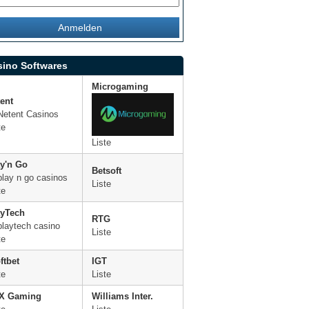
sino Softwares
Microgaming
ent
te
Liste
y'n Go
Betsoft
Liste
te
ayTech
RTG
Liste
te
ftbet
IGT
te
Liste
X Gaming
Williams Inter.