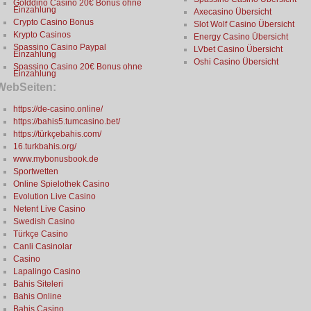
Golddino Casino 20€ Bonus ohne
Einzahlung
Axecasino Übersicht
Crypto Casino Bonus
Slot Wolf Casino Übersicht
Krypto Casinos
Energy Casino Übersicht
Spassino Casino Paypal
LVbet Casino Übersicht
Einzahlung
Oshi Casino Übersicht
Spassino Casino 20€ Bonus ohne
Einzahlung
WebSeiten:
https://de-casino.online/
https://bahis5.tumcasino.bet/
https://türkçebahis.com/
16.turkbahis.org/
www.mybonusbook.de
Sportwetten
Online Spielothek Casino
Evolution Live Casino
Netent Live Casino
Swedish Casino
Türkçe Casino
Canli Casinolar
Casino
Lapalingo Casino
Bahis Siteleri
Bahis Online
Bahis Casino