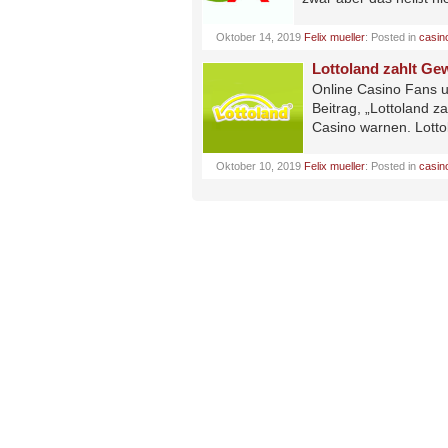
Oktober 14, 2019
Felix mueller
: Posted in
casin
Lottoland zahlt Ge
Online Casino Fans un
Beitrag, „Lottoland z
Casino warnen. Lotto
Oktober 10, 2019
Felix mueller
: Posted in
casin