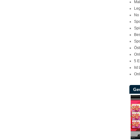
Mal
Leg
No 
Spo
Spi
Bes
Spo
Öst
Onl
5 E
Ist
Onl
Ge