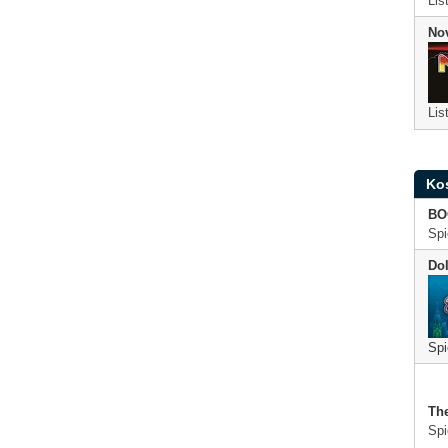
Lis
No
Lis
Ko
BO
Spi
Dol
Spi
Th
Spi