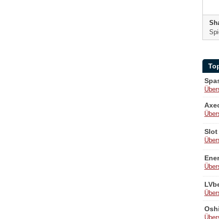
Sh
Spi
Top
Spa
Übers
Axe
Übers
Slot
Übers
Ene
Übers
LVb
Übers
Osh
Übers