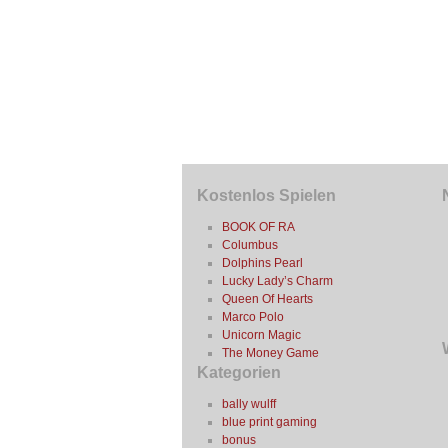
Kostenlos Spielen
BOOK OF RA
Columbus
Dolphins Pearl
Lucky Lady’s Charm
Queen Of Hearts
Marco Polo
Unicorn Magic
The Money Game
Kategorien
bally wulff
blue print gaming
bonus