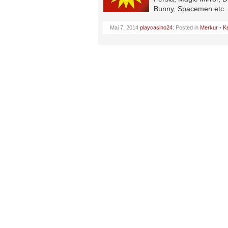
Bunny, Spacemen etc
Mai 7, 2014
playcasino24
: Posted in
Merkur
•
K