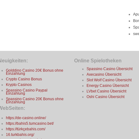
Apu
Bon
Spa
swe
Neuigkeiten:
Online Spielotheken
Spassino Casino Übersicht
Golddino Casino 20€ Bonus ohne
Einzahlung
Axecasino Übersicht
Crypto Casino Bonus
Slot Wolf Casino Übersicht
Krypto Casinos
Energy Casino Übersicht
Spassino Casino Paypal
LVbet Casino Übersicht
Einzahlung
Oshi Casino Übersicht
Spassino Casino 20€ Bonus ohne
Einzahlung
WebSeiten:
https://de-casino.online/
https://bahis5.tumcasino.bet/
https://türkçebahis.com/
16.turkbahis.org/