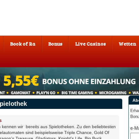
Book of Ra
Bonus
Live Casinos
Wetten
Ab
pielothek
Erha
Bonu
s
 kennen wir bereits aus Spielotheken. Zu den beliebtesten
elautomaten sind beispielsweise Triple Chance, Gold Of
ragon’s Treasure, Gladiators, Knight’s Life, Big Buck