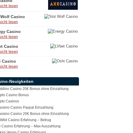
casino
icht lesen
 Wolf Casino
icht lesen
rgy Casino
icht lesen
et Casino
icht lesen
i Casino
icht lesen
sino-Neuigkeiten
ddino Casino 20€ Bonus ohne Einzahlung
pto Casino Bonus
pto Casinos
ssino Casino Paypal Einzahlung
ssino Casino 20€ Bonus ohne Einzahlung
Wild Casino Erfahrung – Betrug
 Casino Erfahrung – Max Auszahlung
kan Vegas Casino Erfahrung