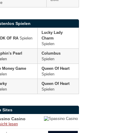
te
stenlos Spielen
Lucky Lady
OK OF RA
Spielen
Charm
Spielen
phin's Pearl
Columbus
elen
Spielen
e Money Game
Queen Of Heart
elen
Spielen
arky
Queen Of Heart
elen
Spielen
 Sites
ssino Casino
icht lesen