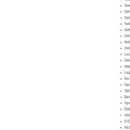
Gra
Onl
Spi
Net
Sof
Onl
Net
Onl
Leo
Onl
Mal
Leg
No 
Spo
Spi
Bes
Spo
Öst
Onl
5 E
Ist