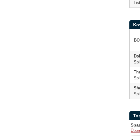
Lis
Ko
BO
Dol
Spi
Th
Spi
Sh
Spi
Top
Spa
Übers