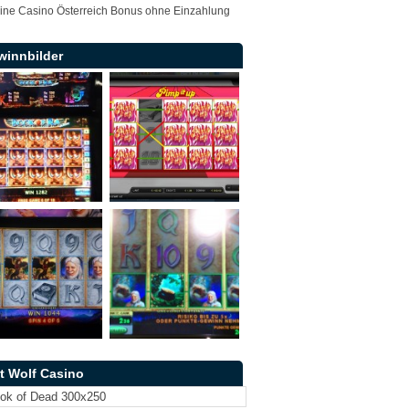
ine Casino Österreich Bonus ohne Einzahlung
winnbilder
t Wolf Casino