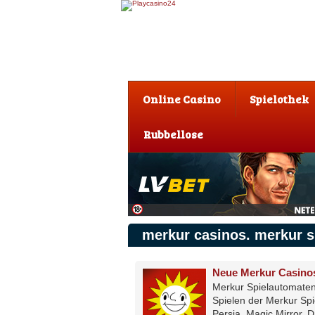
Online Casino
Spielothek
Rubbellose
merkur casinos. merkur s
Neue Merkur Casino
Merkur Spielautomaten
Spielen der Merkur Spi
Persia, Magic Mirror, D