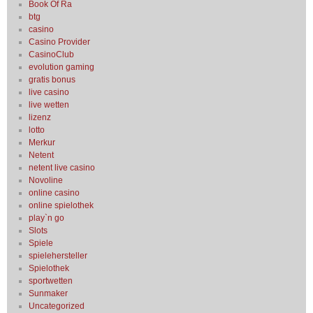
Book Of Ra
btg
casino
Casino Provider
CasinoClub
evolution gaming
gratis bonus
live casino
live wetten
lizenz
lotto
Merkur
Netent
netent live casino
Novoline
online casino
online spielothek
play`n go
Slots
Spiele
spielehersteller
Spielothek
sportwetten
Sunmaker
Uncategorized