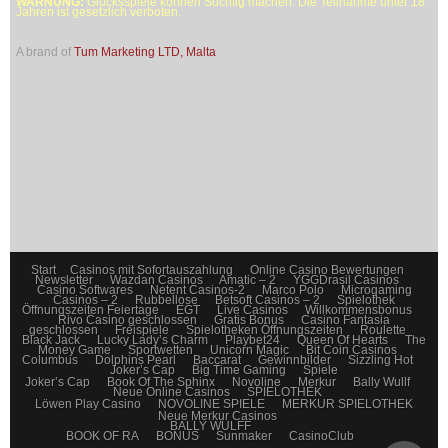
WARNUNG:
Glücksspiele können Süchtig machen. Die Teilnahme unter 18
Jahren ist gesetzlich verboten.
A brand of
Tum Marketing LTD, Malta
Start
Casinos mit Sofortauszahlung
Online Casino Bewertungen
Newsletter
Wazdan Casinos
Amatic – 2
YGGDrasil Casinos
Casino Softwares
Netent Casinos-2
Marco Polo
Microgaming
Casinos – 2
Rubbellose
Betsoft Casinos – 2
Spielothek
Öffnungszeiten Feiertage
EGT
Live Casinos
Willkommensbonus
Rivo Casino geschlossen
Gratis Bonus
Casino Fantasia
geschlossen
Freispiele
Spielotheken Öffnungszeiten
Roulette
Black Jack
Lucky Lady’s Charm
Playbet24
Queen Of Hearts
The
Money Game
Sportwetten
Unicorn Magic
Bit Coin Casinos
Columbus
Dolphins Pearl
Baccarat
Gewinnbilder
Sizzling Hot
Joker’s Cap
Big Time Gaming
Spiele
Joker’s Cap
Book Of The Sphinx
Novoline
Merkur
Bally Wullf
Neue Online Casinos
SPIELOTHEK
Löwen Play Casino
NOVOLINE SPIELE
MERKUR SPIELOTHEK
Neue Merkur Casinos
BALLY WULFF
BOOK OF RA
BONUS
Sunmaker
CasinoClub