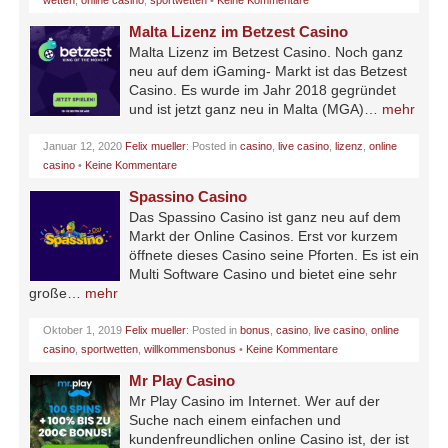
wetten
,
online casino
,
sportwetten
•
Keine Kommentare
Malta Lizenz im Betzest Casino
Malta Lizenz im Betzest Casino. Noch ganz
neu auf dem iGaming- Markt ist das Betzest
Casino. Es wurde im Jahr 2018 gegründet
und ist jetzt ganz neu in Malta (MGA)…
mehr
Januar 12, 2020
Felix mueller
: Posted in
casino
,
live casino
,
lizenz
,
online
casino
•
Keine Kommentare
Spassino Casino
Das Spassino Casino ist ganz neu auf dem
Markt der Online Casinos. Erst vor kurzem
öffnete dieses Casino seine Pforten. Es ist ein
Multi Software Casino und bietet eine sehr
große…
mehr
Oktober 1, 2019
Felix mueller
: Posted in
bonus
,
casino
,
live casino
,
online
casino
,
sportwetten
,
willkommensbonus
•
Keine Kommentare
Mr Play Casino
Mr Play Casino im Internet. Wer auf der
Suche nach einem einfachen und
kundenfreundlichen online Casino ist, der ist