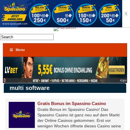
X
Menu
multi software
Gratis Bonus im Spassino Casino
Gratis Bonus im Spassino Casino! Das
Spassino Casino ist ganz neu auf dem Markt
der Online Casinos gekommen. Erst vor
wenigen Wochen öffnete dieses Casino seine