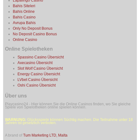
Lapalingo Casino
Bahis Siteleri
Bahis Online
Bahis Casino
Avrupa Bahis
Only No Deposit Bonus
No Deposit Casino Bonus
Online Casino
Online Spielotheken
Spassino Casino Übersicht
Axecasino Übersicht
Slot Wolf Casino Übersicht
Energy Casino Übersicht
LVbet Casino Übersicht
Oshi Casino Übersicht
Über uns
Playcasino24 - Hier können Sie die Online Casinos finden, wo Sie gleiche
Spiele von Spielotheken online spielen können.
WARNUNG:
Glücksspiele können Süchtig machen. Die Teilnahme unter 18
Jahren ist gesetzlich verboten.
A brand of
Tum Marketing LTD, Malta