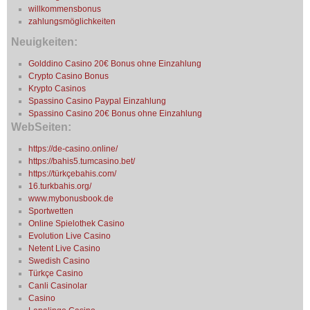
willkommensbonus
zahlungsmöglichkeiten
Neuigkeiten:
Golddino Casino 20€ Bonus ohne Einzahlung
Crypto Casino Bonus
Krypto Casinos
Spassino Casino Paypal Einzahlung
Spassino Casino 20€ Bonus ohne Einzahlung
WebSeiten:
https://de-casino.online/
https://bahis5.tumcasino.bet/
https://türkçebahis.com/
16.turkbahis.org/
www.mybonusbook.de
Sportwetten
Online Spielothek Casino
Evolution Live Casino
Netent Live Casino
Swedish Casino
Türkçe Casino
Canli Casinolar
Casino