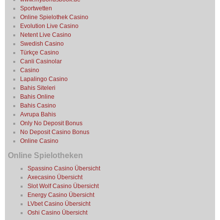
Sportwetten
Online Spielothek Casino
Evolution Live Casino
Netent Live Casino
Swedish Casino
Türkçe Casino
Canli Casinolar
Casino
Lapalingo Casino
Bahis Siteleri
Bahis Online
Bahis Casino
Avrupa Bahis
Only No Deposit Bonus
No Deposit Casino Bonus
Online Casino
Online Spielotheken
Spassino Casino Übersicht
Axecasino Übersicht
Slot Wolf Casino Übersicht
Energy Casino Übersicht
LVbet Casino Übersicht
Oshi Casino Übersicht