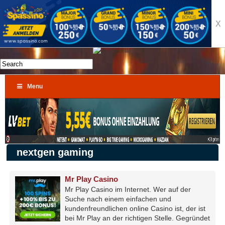
X
Menu
nextgen gaming
Mr Play Casino
Mr Play Casino im Internet. Wer auf der
Suche nach einem einfachen und
kundenfreundlichen online Casino ist, der ist
bei Mr Play an der richtigen Stelle. Gegründet