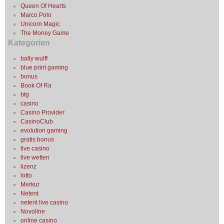
Queen Of Hearts
Marco Polo
Unicorn Magic
The Money Game
Kategorien
bally wulff
blue print gaming
bonus
Book Of Ra
btg
casino
Casino Provider
CasinoClub
evolution gaming
gratis bonus
live casino
live wetten
lizenz
lotto
Merkur
Netent
netent live casino
Novoline
online casino