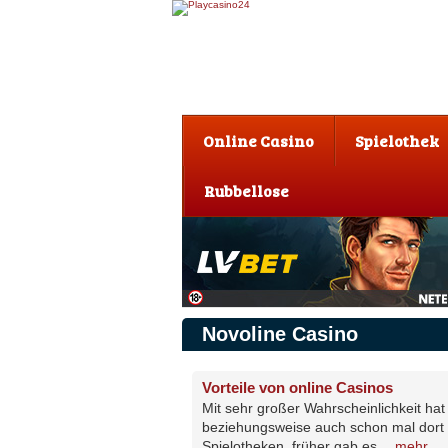
Online Casino
Spielothek
Rubbellose
Novoline Casino
Vorteile von online Casinos
Mit sehr großer Wahrscheinlichkeit hat
beziehungsweise auch schon mal dort ge
Spielotheken, früher gab es…
mehr