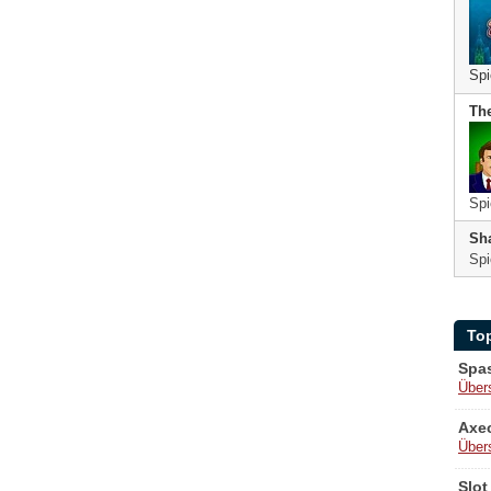
Spi
Th
Spi
Sh
Spi
Top
Spa
Übers
Axe
Übers
Slot