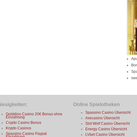
Apu
Bon
Spa
swe
Neuigkeiten:
Online Spielotheken
Spassino Casino Übersicht
Golddino Casino 20€ Bonus ohne
Einzahlung
Axecasino Übersicht
Crypto Casino Bonus
Slot Wolf Casino Übersicht
Krypto Casinos
Energy Casino Übersicht
Spassino Casino Paypal
LVbet Casino Übersicht
Einzahlung