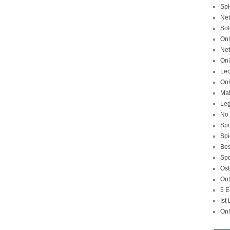
Spi
Net
Sof
Onl
Net
Onl
Leo
Onl
Mal
Leg
No 
Spo
Spi
Bes
Spo
Öst
Onl
5 E
Ist
Onl