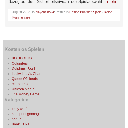
Bezug auf dem Sicherheitsniveau, der Spielauswahl…
mehr
August 22, 2015
playcasino24
: Posted in
Casino Provider
,
Spiele
•
Keine
Kommentare
Kostenlos Spielen
BOOK OF RA
Columbus
Dolphins Pearl
Lucky Lady’s Charm
Queen Of Hearts
Marco Polo
Unicorn Magic
The Money Game
Kategorien
bally wulff
blue print gaming
bonus
Book Of Ra