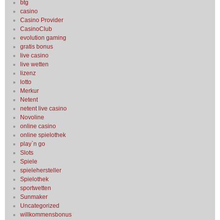
btg
casino
Casino Provider
CasinoClub
evolution gaming
gratis bonus
live casino
live wetten
lizenz
lotto
Merkur
Netent
netent live casino
Novoline
online casino
online spielothek
play`n go
Slots
Spiele
spielehersteller
Spielothek
sportwetten
Sunmaker
Uncategorized
willkommensbonus