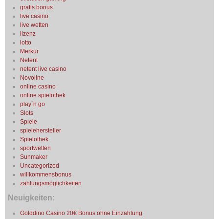
gratis bonus
live casino
live wetten
lizenz
lotto
Merkur
Netent
netent live casino
Novoline
online casino
online spielothek
play`n go
Slots
Spiele
spielehersteller
Spielothek
sportwetten
Sunmaker
Uncategorized
willkommensbonus
zahlungsmöglichkeiten
Neuigkeiten:
Golddino Casino 20€ Bonus ohne Einzahlung