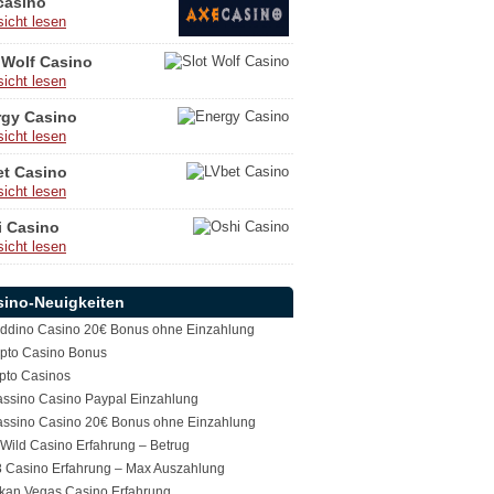
casino
icht lesen
 Wolf Casino
icht lesen
rgy Casino
icht lesen
et Casino
icht lesen
i Casino
icht lesen
sino-Neuigkeiten
ddino Casino 20€ Bonus ohne Einzahlung
pto Casino Bonus
pto Casinos
ssino Casino Paypal Einzahlung
ssino Casino 20€ Bonus ohne Einzahlung
Wild Casino Erfahrung – Betrug
 Casino Erfahrung – Max Auszahlung
kan Vegas Casino Erfahrung