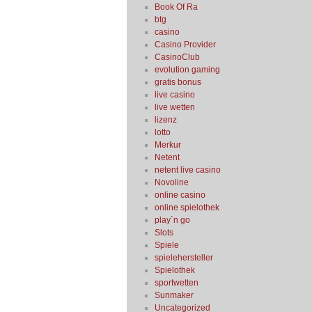
Book Of Ra
btg
casino
Casino Provider
CasinoClub
evolution gaming
gratis bonus
live casino
live wetten
lizenz
lotto
Merkur
Netent
netent live casino
Novoline
online casino
online spielothek
play`n go
Slots
Spiele
spielehersteller
Spielothek
sportwetten
Sunmaker
Uncategorized