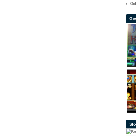
Onl
Ge
Slo