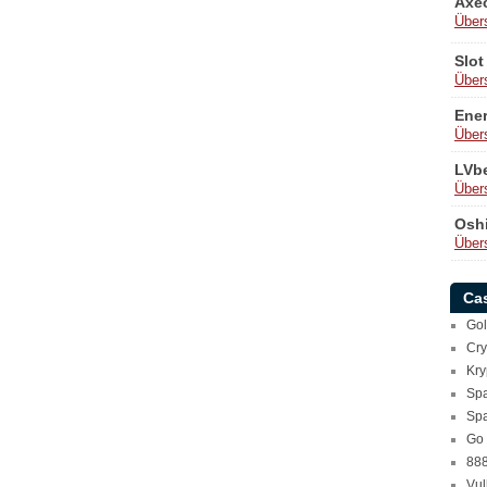
Axe
Übers
Slot
Übers
Ene
Übers
LVb
Übers
Osh
Übers
Ca
Gol
Cry
Kry
Spa
Spa
Go 
888
Vul