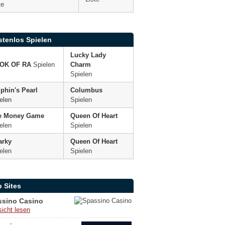
te
stenlos Spielen
Lucky Lady
OK OF RA
Spielen
Charm
Spielen
phin's Pearl
Columbus
elen
Spielen
e Money Game
Queen Of Heart
elen
Spielen
arky
Queen Of Heart
elen
Spielen
 Sites
ssino Casino
icht lesen