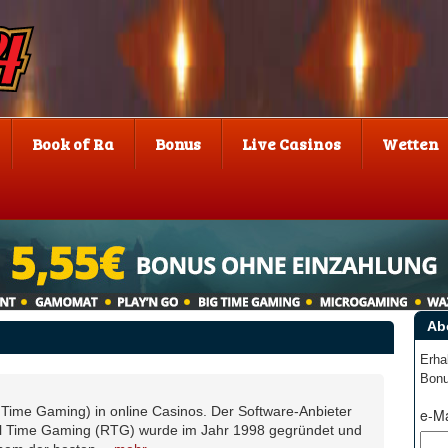
Book of Ra
Bonus
Live Casinos
Wetten
Ab
Erha
Bonu
Time Gaming) in online Casinos. Der Software-Anbieter
al Time Gaming (RTG) wurde im Jahr 1998 gegründet und