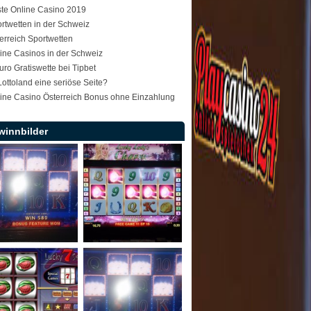
te Online Casino 2019
rtwetten in der Schweiz
erreich Sportwetten
ine Casinos in der Schweiz
uro Gratiswette bei Tipbet
 Lottoland eine seriöse Seite?
ine Casino Österreich Bonus ohne Einzahlung
winnbilder