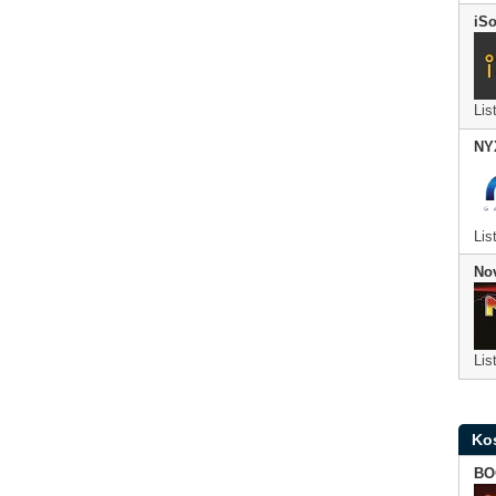
iSo
Lis
NY
Lis
No
Lis
Ko
BO