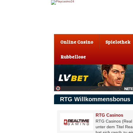
Online Casino
Spielothek
Rubbellose
RTG Willkommensbonus
RTG Casinos
RTG Casinos (Real 
unter dem Titel Re
hat sich rasch zu 