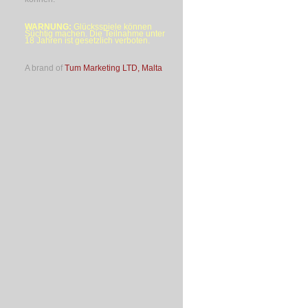
WARNUNG:
Glücksspiele können
Süchtig machen. Die Teilnahme unter
18 Jahren ist gesetzlich verboten.
A brand of
Tum Marketing LTD, Malta