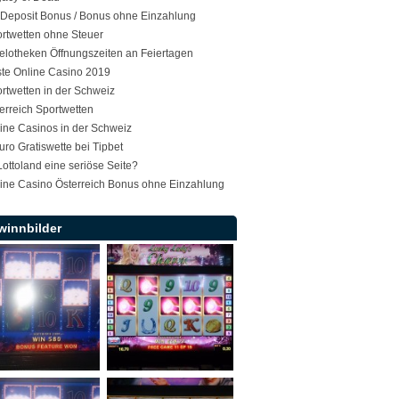
Deposit Bonus / Bonus ohne Einzahlung
rtwetten ohne Steuer
elotheken Öffnungszeiten an Feiertagen
te Online Casino 2019
rtwetten in der Schweiz
erreich Sportwetten
ine Casinos in der Schweiz
uro Gratiswette bei Tipbet
 Lottoland eine seriöse Seite?
ine Casino Österreich Bonus ohne Einzahlung
winnbilder