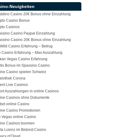
sino-Neuigkeiten
ddino Casino 20€ Bonus ohne Einzahlung
pto Casino Bonus
pto Casinos
ssino Casino Paypal Einzahlung
ssino Casino 20€ Bonus ohne Einzahlung
Wild Casino Erfahrung – Betrug
 Casino Erfahrung – Max Auszahlung
kan Vegas Casino Erfahrung
tis Bonus im Spassino Casino
ine Casino spielen Schweiz
elothek Corona
ent Live Casinos
ort Auszahlungen in online Casinos
ine Casinos ohne Dokumente
bet online Casino
ine Casino Promotionen
 Vegas online Casino
ine Casinos boomen
ta Lizenz im Betzest Casino
acy of Dead