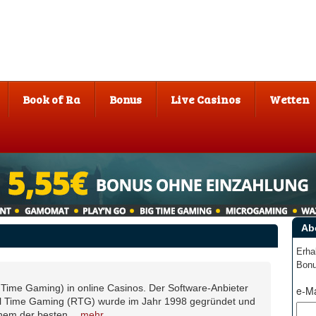
Book of Ra
Bonus
Live Casinos
Wetten
Ab
Erha
Bonu
Time Gaming) in online Casinos. Der Software-Anbieter
al Time Gaming (RTG) wurde im Jahr 1998 gegründet und
einem der besten…
mehr