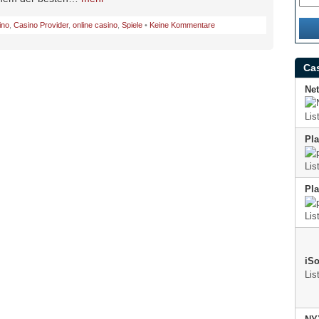
ino
,
Casino Provider
,
online casino
,
Spiele
•
Keine Kommentare
Ca
Net
Lis
Pla
Lis
Pl
Lis
iSo
Lis