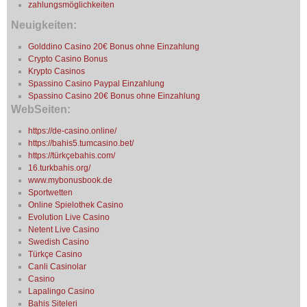
zahlungsmöglichkeiten
Neuigkeiten:
Golddino Casino 20€ Bonus ohne Einzahlung
Crypto Casino Bonus
Krypto Casinos
Spassino Casino Paypal Einzahlung
Spassino Casino 20€ Bonus ohne Einzahlung
WebSeiten:
https://de-casino.online/
https://bahis5.tumcasino.bet/
https://türkçebahis.com/
16.turkbahis.org/
www.mybonusbook.de
Sportwetten
Online Spielothek Casino
Evolution Live Casino
Netent Live Casino
Swedish Casino
Türkçe Casino
Canli Casinolar
Casino
Lapalingo Casino
Bahis Siteleri