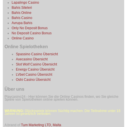
Lapalingo Casino
Bahis Siteleri
Bahis Online
Bahis Casino
Avrupa Bahis
Only No Deposit Bonus
No Deposit Casino Bonus
Online Casino
Online Spielotheken
Spassino Casino Übersicht
Axecasino Übersicht
Slot Wolf Casino Übersicht
Energy Casino Übersicht
LVbet Casino Übersicht
Oshi Casino Übersicht
Über uns
Playcasino24 - Hier können Sie die Online Casinos finden, wo Sie gleiche
Spiele von Spielotheken online spielen können.
WARNUNG:
Glücksspiele können Süchtig machen. Die Teilnahme unter 18
Jahren ist gesetzlich verboten.
A brand of
Tum Marketing LTD, Malta