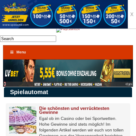
X
Menu
Spielautomat
Die schönsten und verrücktesten
Gewinne
Egal ob im Casino oder bei Sportwetten.
Hohe Gewinne sind stets möglich! Im
folgenden Artikel werden wir euch von tollen
Gewinnen aus der Vergangenheit berichten.