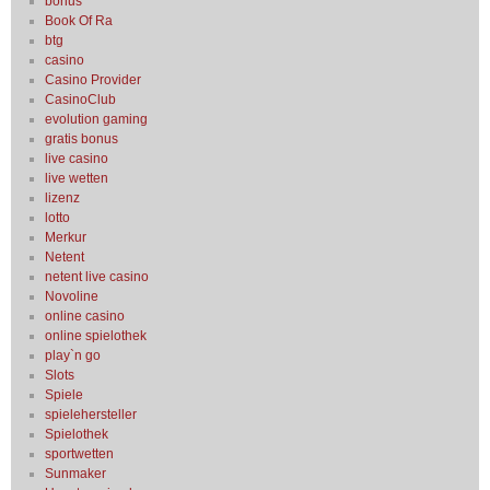
bonus
Book Of Ra
btg
casino
Casino Provider
CasinoClub
evolution gaming
gratis bonus
live casino
live wetten
lizenz
lotto
Merkur
Netent
netent live casino
Novoline
online casino
online spielothek
play`n go
Slots
Spiele
spielehersteller
Spielothek
sportwetten
Sunmaker