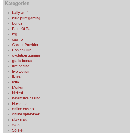
Kategorien
bally wulff
blue print gaming
bonus
Book Of Ra
btg
casino
Casino Provider
CasinoClub
evolution gaming
gratis bonus
live casino
live wetten
lizenz
lotto
Merkur
Netent
netent live casino
Novoline
online casino
online spielothek
play`n go
Slots
Spiele