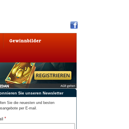
Gewinnbilder
onnieren Sie unseren Newsletter
lten Sie die neuesten und besten
sangebote per E-mail.