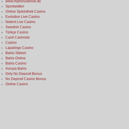
www.mybonusbook.de
Sportwetten
Online Spielothek Casino
Evolution Live Casino
Netent Live Casino
Swedish Casino
Türkçe Casino
Canli Casinolar
Casino
Lapalingo Casino
Bahis Siteleri
Bahis Online
Bahis Casino
Avrupa Bahis
Only No Deposit Bonus
No Deposit Casino Bonus
Online Casino