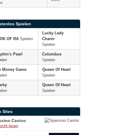
te
stenlos Spielen
Lucky Lady
OK OF RA
Spielen
Charm
Spielen
phin's Pearl
Columbus
elen
Spielen
e Money Game
Queen Of Heart
elen
Spielen
arky
Queen Of Heart
elen
Spielen
 Sites
ssino Casino
icht lesen