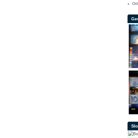
Onl
Ge
Slo