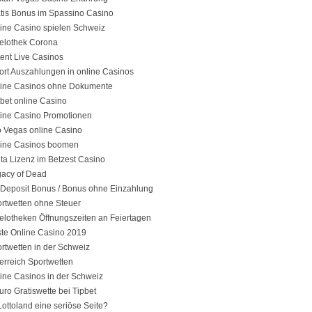
tis Bonus im Spassino Casino
ine Casino spielen Schweiz
elothek Corona
ent Live Casinos
ort Auszahlungen in online Casinos
ine Casinos ohne Dokumente
bet online Casino
ine Casino Promotionen
 Vegas online Casino
ine Casinos boomen
ta Lizenz im Betzest Casino
acy of Dead
Deposit Bonus / Bonus ohne Einzahlung
rtwetten ohne Steuer
elotheken Öffnungszeiten an Feiertagen
te Online Casino 2019
rtwetten in der Schweiz
erreich Sportwetten
ine Casinos in der Schweiz
uro Gratiswette bei Tipbet
 Lottoland eine seriöse Seite?