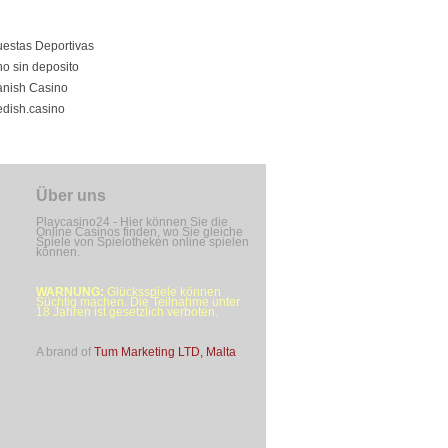
estas Deportivas
o sin deposito
nish Casino
dish.casino
Über uns
Playcasino24 - Hier können Sie die
Online Casinos finden, wo Sie gleiche
Spiele von Spielotheken online spielen
können.
WARNUNG:
Glücksspiele können
Süchtig machen. Die Teilnahme unter
18 Jahren ist gesetzlich verboten.
A brand of
Tum Marketing LTD, Malta