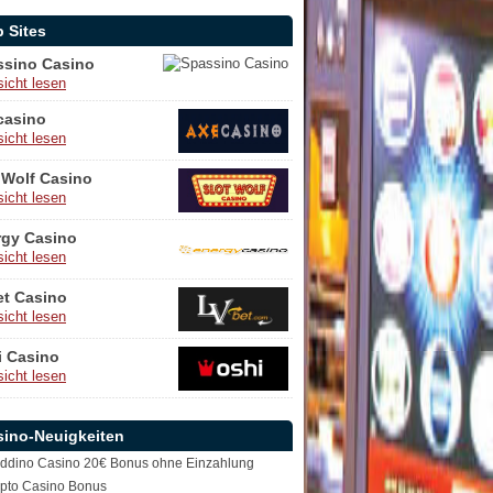
 Sites
ssino Casino
icht lesen
casino
icht lesen
 Wolf Casino
icht lesen
rgy Casino
icht lesen
et Casino
icht lesen
i Casino
icht lesen
sino-Neuigkeiten
ddino Casino 20€ Bonus ohne Einzahlung
pto Casino Bonus