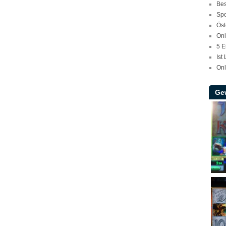
Bes
Spo
Öst
Onl
5 E
Ist
Onl
Ge