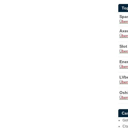
Top
Spa
Übers
Axe
Übers
Slot
Übers
Ene
Übers
LVb
Übers
Osh
Übers
Ca
Gol
Cry