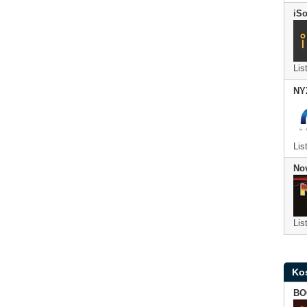
iSo
Lis
NY
Lis
No
Lis
Ko
BO