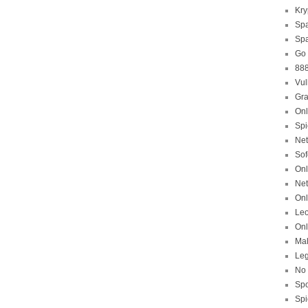
Kry
Spa
Spa
Go 
888
Vul
Gra
Onl
Spi
Net
Sof
Onl
Net
Onl
Leo
Onl
Mal
Leg
No 
Spo
Spi