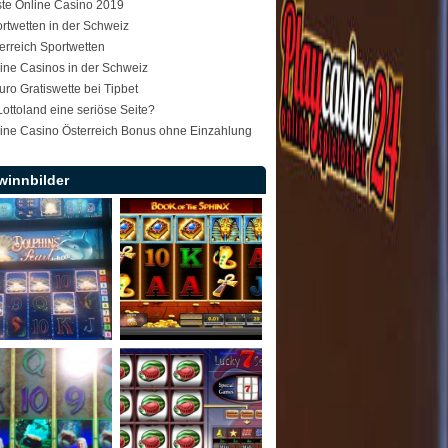
te Online Casino 2019
rtwetten in der Schweiz
erreich Sportwetten
ine Casinos in der Schweiz
uro Gratiswette bei Tipbet
 Lottoland eine seriöse Seite?
ine Casino Österreich Bonus ohne Einzahlung
winnbilder