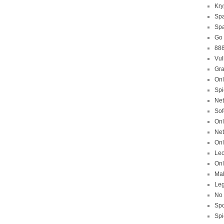
Kry
Spa
Spa
Go 
888
Vul
Gra
Onl
Spi
Net
Sof
Onl
Net
Onl
Leo
Onl
Mal
Leg
No 
Spo
Spi