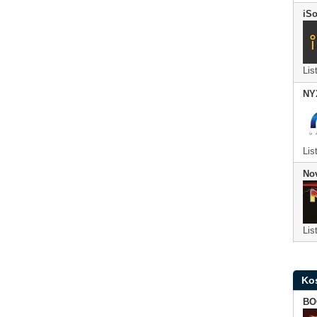
iSo
Lis
NY
Lis
No
Lis
Ko
BO