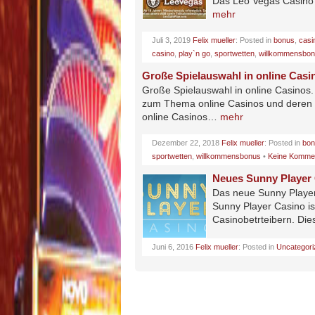
Das Leo Vegas Casino 
mehr
Juli 3, 2019
Felix mueller
: Posted in
bonus
,
casi
casino
,
play`n go
,
sportwetten
,
willkommensbo
Große Spielauswahl in online Casi
Große Spielauswahl in online Casinos.
zum Thema online Casinos und deren S
online Casinos…
mehr
Dezember 22, 2018
Felix mueller
: Posted in
bon
sportwetten
,
willkommensbonus
•
Keine Komme
Neues Sunny Player
Das neue Sunny Player C
Sunny Player Casino is
Casinobetrteibern. Die
Juni 6, 2016
Felix mueller
: Posted in
Uncategori