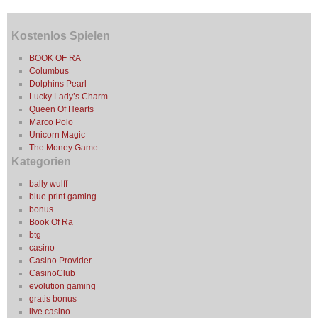
Kostenlos Spielen
BOOK OF RA
Columbus
Dolphins Pearl
Lucky Lady’s Charm
Queen Of Hearts
Marco Polo
Unicorn Magic
The Money Game
Kategorien
bally wulff
blue print gaming
bonus
Book Of Ra
btg
casino
Casino Provider
CasinoClub
evolution gaming
gratis bonus
live casino