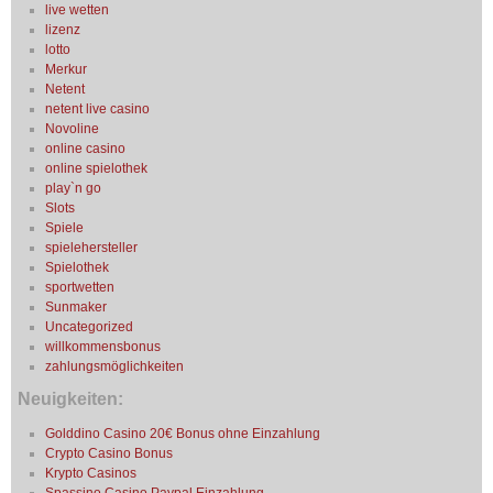
live wetten
lizenz
lotto
Merkur
Netent
netent live casino
Novoline
online casino
online spielothek
play`n go
Slots
Spiele
spielehersteller
Spielothek
sportwetten
Sunmaker
Uncategorized
willkommensbonus
zahlungsmöglichkeiten
Neuigkeiten:
Golddino Casino 20€ Bonus ohne Einzahlung
Crypto Casino Bonus
Krypto Casinos