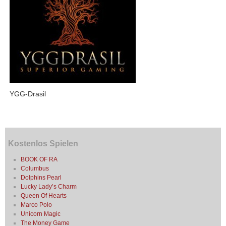
YGG-Drasil
Kostenlos Spielen
BOOK OF RA
Columbus
Dolphins Pearl
Lucky Lady’s Charm
Queen Of Hearts
Marco Polo
Unicorn Magic
The Money Game