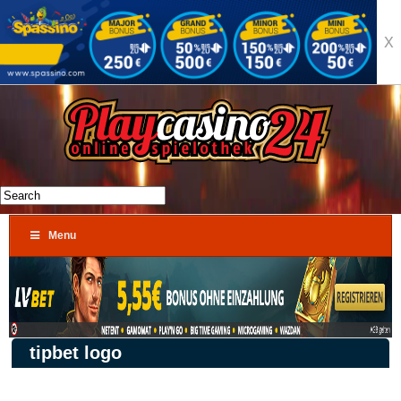
X
Menu
tipbet logo