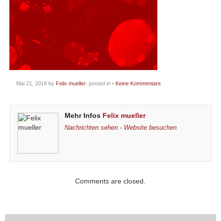
Mai 21, 2019 by
Felix mueller
: posted in •
Keine Kommentare
Mehr Infos
Felix mueller
Nachrichten sehen
-
Website besuchen
Comments are closed.