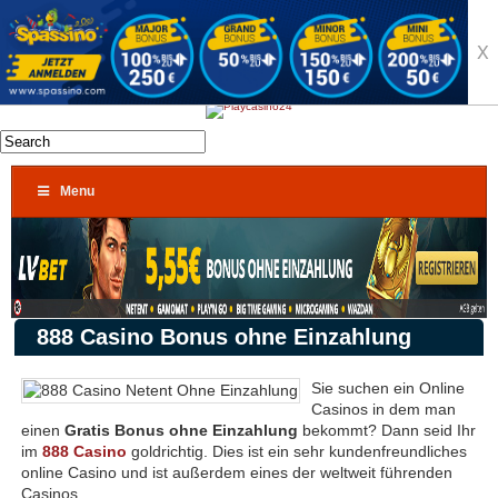
X
Menu
888 Casino Bonus ohne Einzahlung
Sie suchen ein Online
Casinos in dem man
einen
Gratis Bonus ohne Einzahlung
bekommt? Dann seid Ihr
im
888 Casino
goldrichtig. Dies ist ein sehr kundenfreundliches
online Casino und ist außerdem eines der weltweit führenden
Casinos.