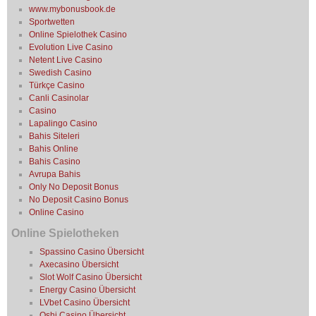
www.mybonusbook.de
Sportwetten
Online Spielothek Casino
Evolution Live Casino
Netent Live Casino
Swedish Casino
Türkçe Casino
Canli Casinolar
Casino
Lapalingo Casino
Bahis Siteleri
Bahis Online
Bahis Casino
Avrupa Bahis
Only No Deposit Bonus
No Deposit Casino Bonus
Online Casino
Online Spielotheken
Spassino Casino Übersicht
Axecasino Übersicht
Slot Wolf Casino Übersicht
Energy Casino Übersicht
LVbet Casino Übersicht
Oshi Casino Übersicht