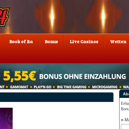
Book of Ra
Bonus
Live Casinos
Wetten
Ab
Erha
Bonu