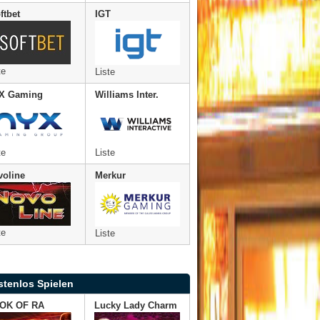
ftbet
IGT
te
Liste
X Gaming
Williams Inter.
te
Liste
voline
Merkur
te
Liste
stenlos Spielen
OK OF RA
Lucky Lady Charm