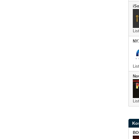
iSo
Lis
NY
Lis
No
Lis
Ko
BO