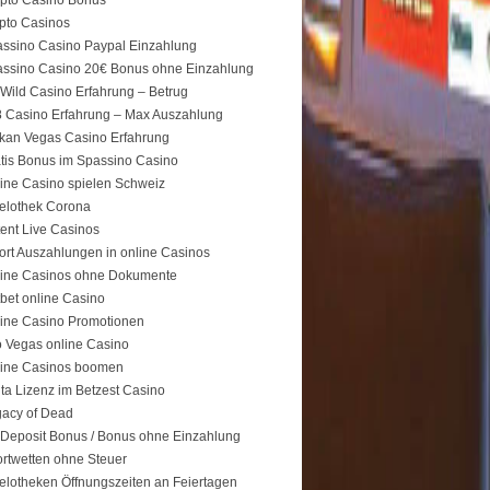
pto Casino Bonus
pto Casinos
ssino Casino Paypal Einzahlung
ssino Casino 20€ Bonus ohne Einzahlung
Wild Casino Erfahrung – Betrug
 Casino Erfahrung – Max Auszahlung
kan Vegas Casino Erfahrung
tis Bonus im Spassino Casino
ine Casino spielen Schweiz
elothek Corona
ent Live Casinos
ort Auszahlungen in online Casinos
ine Casinos ohne Dokumente
bet online Casino
ine Casino Promotionen
 Vegas online Casino
ine Casinos boomen
ta Lizenz im Betzest Casino
acy of Dead
Deposit Bonus / Bonus ohne Einzahlung
rtwetten ohne Steuer
elotheken Öffnungszeiten an Feiertagen