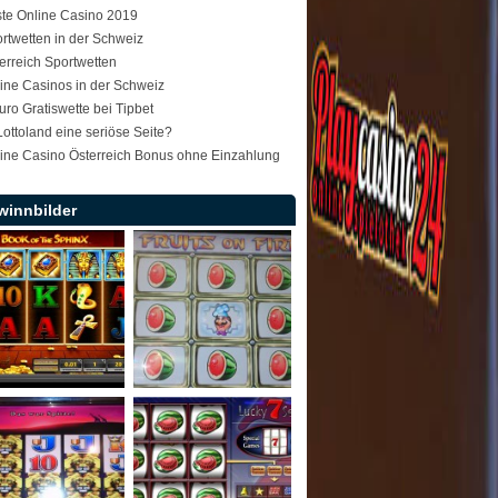
te Online Casino 2019
rtwetten in der Schweiz
erreich Sportwetten
ine Casinos in der Schweiz
uro Gratiswette bei Tipbet
 Lottoland eine seriöse Seite?
ine Casino Österreich Bonus ohne Einzahlung
winnbilder