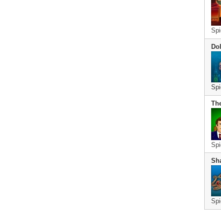
Spi
Dol
Spi
Th
Spi
Sh
Spi