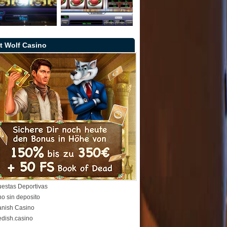
t Wolf Casino
estas Deportivas
o sin deposito
nish Casino
dish.casino