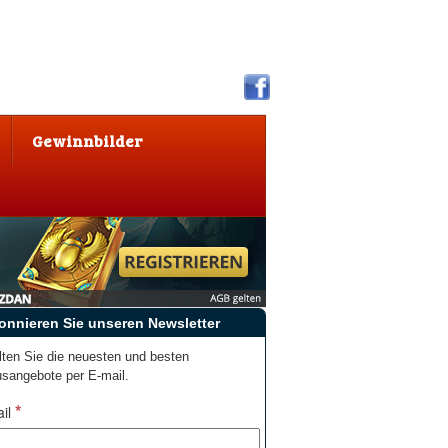
Gewinnbilder
onnieren Sie unseren Newsletter
lten Sie die neuesten und besten
sangebote per E-mail.