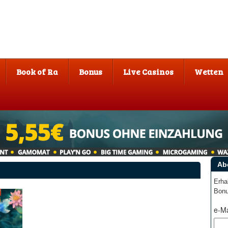
Book of Ra
Bonus
Live Casinos
Wetten
Ab
Erha
Bonu