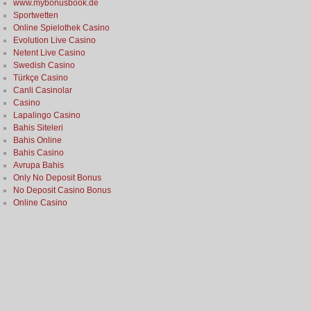
www.mybonusbook.de
Sportwetten
Online Spielothek Casino
Evolution Live Casino
Netent Live Casino
Swedish Casino
Türkçe Casino
Canli Casinolar
Casino
Lapalingo Casino
Bahis Siteleri
Bahis Online
Bahis Casino
Avrupa Bahis
Only No Deposit Bonus
No Deposit Casino Bonus
Online Casino