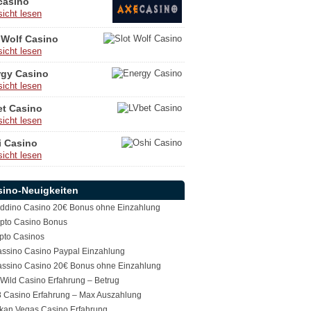
casino
icht lesen
 Wolf Casino
icht lesen
rgy Casino
icht lesen
et Casino
icht lesen
i Casino
icht lesen
sino-Neuigkeiten
ddino Casino 20€ Bonus ohne Einzahlung
pto Casino Bonus
pto Casinos
ssino Casino Paypal Einzahlung
ssino Casino 20€ Bonus ohne Einzahlung
Wild Casino Erfahrung – Betrug
 Casino Erfahrung – Max Auszahlung
kan Vegas Casino Erfahrung