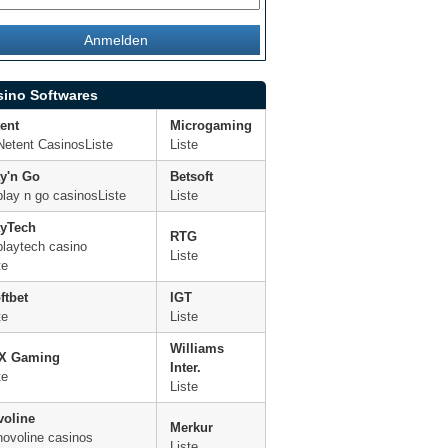
sino Softwares
ent
Microgaming
Liste
Liste
y'n Go
Betsoft
Liste
Liste
ayTech
RTG
Liste
te
ftbet
IGT
te
Liste
Williams
X Gaming
Inter.
te
Liste
voline
Merkur
Liste