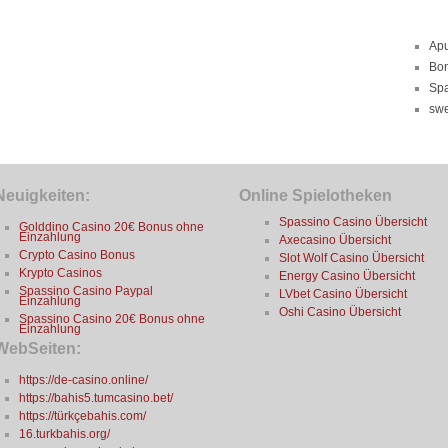
Apu
Bon
Spa
swe
Neuigkeiten:
Online Spielotheken
Spassino Casino Übersicht
Golddino Casino 20€ Bonus ohne
Einzahlung
Axecasino Übersicht
Crypto Casino Bonus
Slot Wolf Casino Übersicht
Krypto Casinos
Energy Casino Übersicht
Spassino Casino Paypal
LVbet Casino Übersicht
Einzahlung
Oshi Casino Übersicht
Spassino Casino 20€ Bonus ohne
Einzahlung
WebSeiten:
https://de-casino.online/
https://bahis5.tumcasino.bet/
https://türkçebahis.com/
16.turkbahis.org/