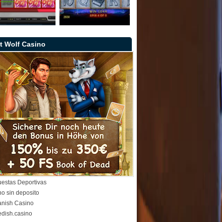
t Wolf Casino
estas Deportivas
o sin deposito
nish Casino
dish.casino