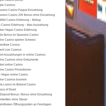
pto Casino Bonus
pto Casinos
ssino Casino Paypal Einzahlung
ssino Casino 20€ Bonus ohne Einzahlung
Wild Casino Erfahrung – Betrug
 Casino Erfahrung – Max Auszahlung
kan Vegas Casino Erfahrung
tis Bonus im Spassino Casino
ine Casino spielen Schweiz
elothek Corona
ent Live Casinos
ort Auszahlungen in online Casinos
ine Casinos ohne Dokumente
bet online Casino
ine Casino Promotionen
 Vegas online Casino
ine Casinos boomen
ta Lizenz im Betzest Casino
acy of Dead
Deposit Bonus / Bonus ohne Einzahlung
rtwetten ohne Steuer
elotheken Öffnungszeiten an Feiertagen