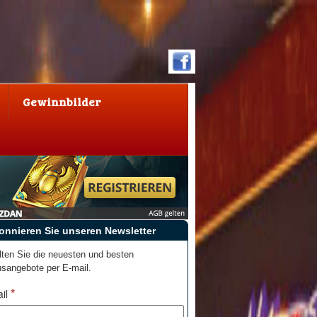
Gewinnbilder
onnieren Sie unseren Newsletter
lten Sie die neuesten und besten
sangebote per E-mail.