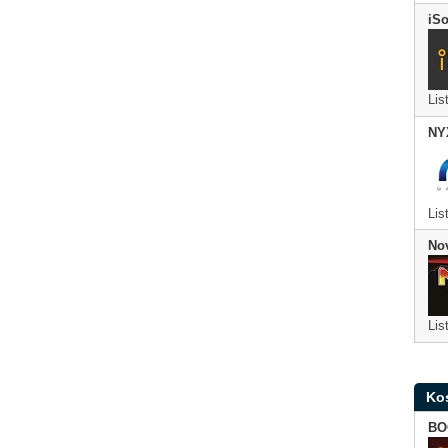
iSo
Lis
NY
Lis
No
Lis
Ko
BO