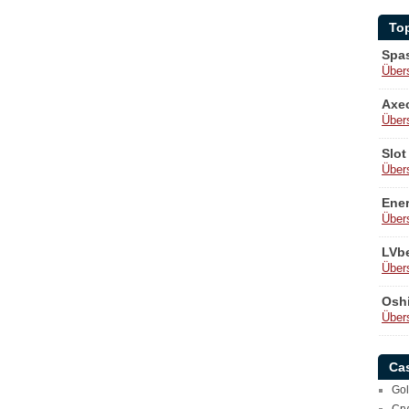
Top
Spa
Übers
Axe
Übers
Slot
Übers
Ene
Übers
LVb
Übers
Osh
Übers
Ca
Gol