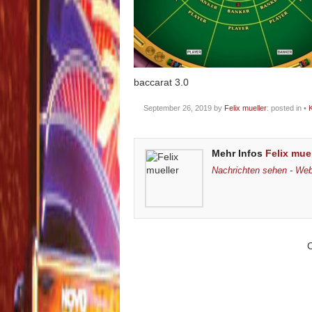
baccarat 3.0
September 26, 2019 by
Felix mueller
: posted in •
Mehr Infos
Felix muel
Nachrichten sehen
-
Web
C