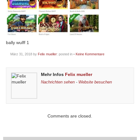
bally wulff 1
März 31, 2018 by
Felix mueller
: posted in •
Keine Kommentare
Mehr Infos
Felix mueller
Nachrichten sehen
-
Website besuchen
Comments are closed.