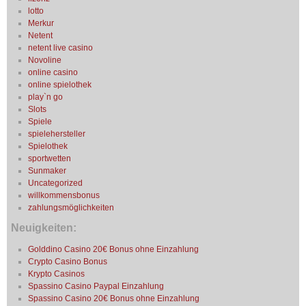
lotto
Merkur
Netent
netent live casino
Novoline
online casino
online spielothek
play`n go
Slots
Spiele
spielehersteller
Spielothek
sportwetten
Sunmaker
Uncategorized
willkommensbonus
zahlungsmöglichkeiten
Neuigkeiten:
Golddino Casino 20€ Bonus ohne Einzahlung
Crypto Casino Bonus
Krypto Casinos
Spassino Casino Paypal Einzahlung
Spassino Casino 20€ Bonus ohne Einzahlung