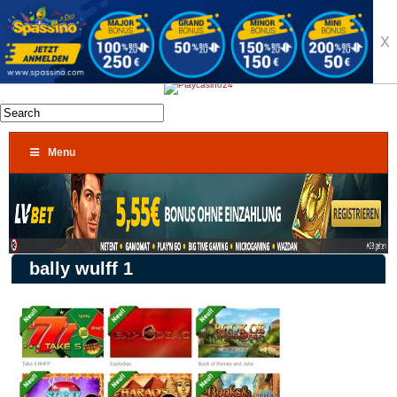
X
Menu
bally wulff 1