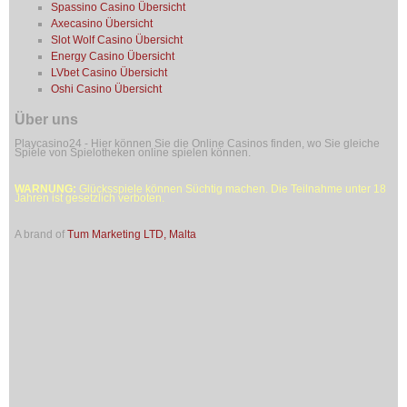
Spassino Casino Übersicht
Axecasino Übersicht
Slot Wolf Casino Übersicht
Energy Casino Übersicht
LVbet Casino Übersicht
Oshi Casino Übersicht
Über uns
Playcasino24 - Hier können Sie die Online Casinos finden, wo Sie gleiche
Spiele von Spielotheken online spielen können.
WARNUNG:
Glücksspiele können Süchtig machen. Die Teilnahme unter 18
Jahren ist gesetzlich verboten.
A brand of
Tum Marketing LTD, Malta