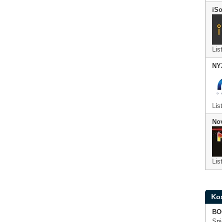
iSo
Lis
NY
Lis
No
Lis
Ko
BO
Spi