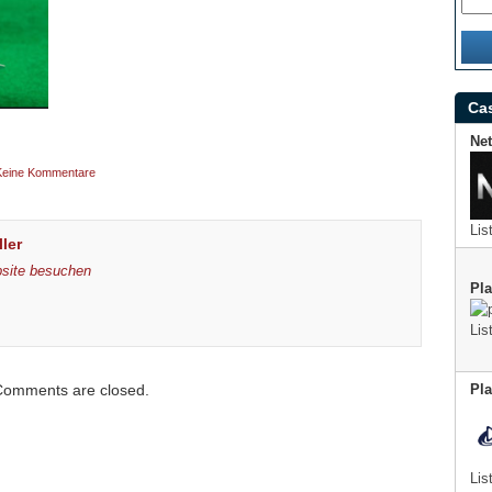
Ca
Net
Keine Kommentare
Lis
ler
site besuchen
Pla
Lis
omments are closed.
Pl
Lis