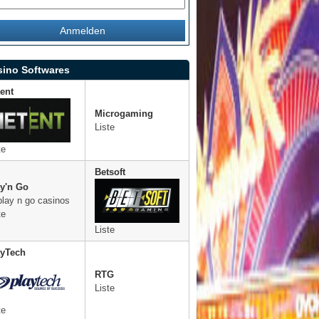
sino Softwares
ent
Microgaming
Liste
te
Betsoft
y'n Go
te
Liste
ayTech
RTG
Liste
te