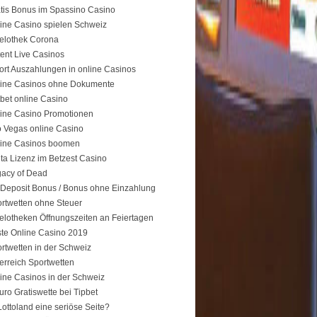
tis Bonus im Spassino Casino
ine Casino spielen Schweiz
elothek Corona
ent Live Casinos
ort Auszahlungen in online Casinos
ine Casinos ohne Dokumente
bet online Casino
ine Casino Promotionen
 Vegas online Casino
ine Casinos boomen
ta Lizenz im Betzest Casino
acy of Dead
Deposit Bonus / Bonus ohne Einzahlung
rtwetten ohne Steuer
elotheken Öffnungszeiten an Feiertagen
te Online Casino 2019
rtwetten in der Schweiz
erreich Sportwetten
ine Casinos in der Schweiz
uro Gratiswette bei Tipbet
 Lottoland eine seriöse Seite?